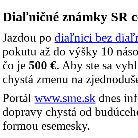
Diaľničné známky SR 
Jazdou po
diaľnici bez dia
pokutu až do výšky 10 náso
čo je
500 €
. Aby ste sa vyh
chystá zmenu na zjednoduše
Portál
www.sme.sk
dnes inf
dopravy chystá od budúceho
formou esemesky.