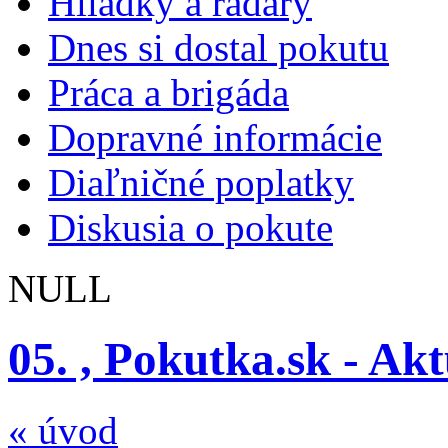
Hliadky a radary
Dnes si dostal pokutu
Práca a brigáda
Dopravné informácie
Diaľničné poplatky
Diskusia o pokute
NULL
05. , Pokutka.sk - Ak
« úvod