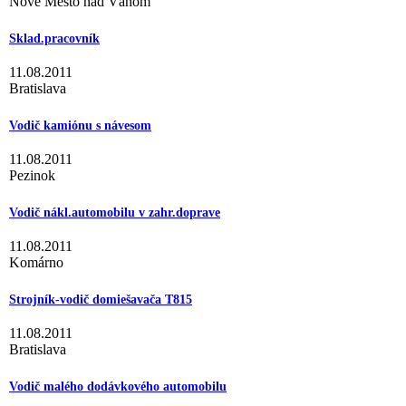
Nové Mesto nad Váhom
Sklad.pracovník
11.08.2011
Bratislava
Vodič kamiónu s návesom
11.08.2011
Pezinok
Vodič nákl.automobilu v zahr.doprave
11.08.2011
Komárno
Strojník-vodič domiešavača T815
11.08.2011
Bratislava
Vodič malého dodávkového automobilu