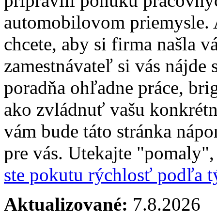
pripravili ponuku pracovný
automobilovom priemysle. A
chcete, aby si firma našla v
zamestnávateľ si vás nájd
poradňa ohľadne práce, brig
ako zvládnuť vašu konkrétnu
vám bude táto stránka nápo
pre vás. Utekajte "pomaly"
ste pokutu rýchlosť podľa t
Aktualizované:
7.8.2026