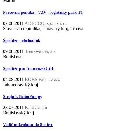
Martin
Pracovná ponuka - VZV - logistický park TT
02.08.2011
ADECCO, spol. s r. o.
Slovenská republika, Trnavský kraj, Trnava
Špeditér - obchodník
09.08.2011
Trenkwalder, a.s.
Bratislava
Speditér pro francouzský trh
04.08.2011
BORS Břeclav a.s.
Juhomoravský kraj
Strojník BetónPumpy
28.07.2011
Karovič Ján
Bratislavský kraj
Vodič mikrobusu do 8 miest