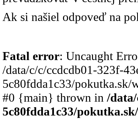
Ak si našiel odpoveď na pok
Fatal error
: Uncaught Erro
/data/c/c/ccdcdb01-323f-4
5c80fdda1c33/pokutka.sk/w
#0 {main} thrown in
/data
5c80fdda1c33/pokutka.sk