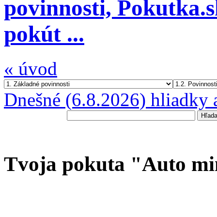
povinnosti, Pokutka.
pokút ...
« úvod
Dnešné (6.8.2026) hliadky 
Tvoja pokuta "Auto m