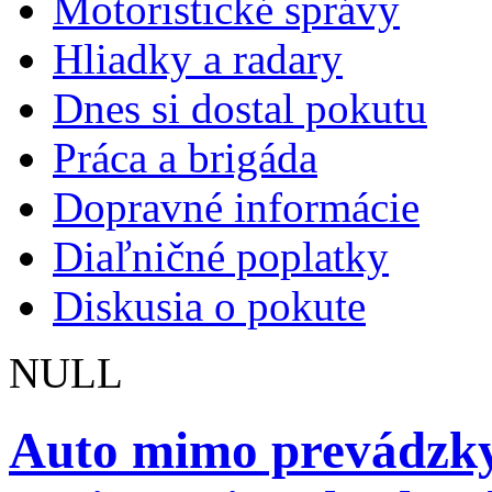
Motoristické správy
Hliadky a radary
Dnes si dostal pokutu
Práca a brigáda
Dopravné informácie
Diaľničné poplatky
Diskusia o pokute
NULL
Auto mimo prevádzky