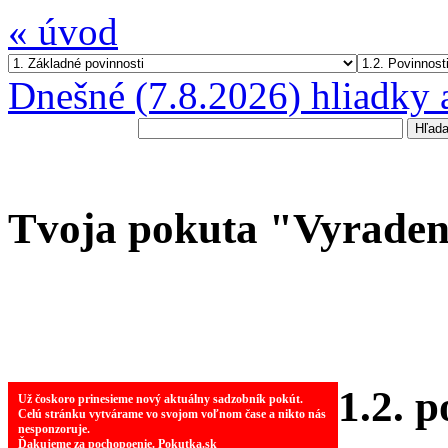
« úvod
Dnešné (7.8.2026) hliadky 
Tvoja pokuta "Vyraden
1.2. 
Už čoskoro prinesieme nový aktuálny sadzobník pokút.
Celú stránku vytvárame vo svojom voľnom čase a nikto nás
nesponzoruje.
Ďakujeme za pochopoenie. Pokutka.sk