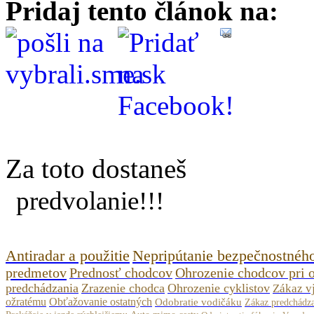
Pridaj tento článok na:
Za toto dostaneš
predvolanie!!!
Antiradar a použitie
Nepripútanie bezpečnostnéh
predmetov
Prednosť chodcov
Ohrozenie chodcov pri 
predchádzania
Zrazenie chodca
Ohrozenie cyklistov
Zákaz v
ožratému
Obťažovanie ostatných
Odobratie vodičáku
Zákaz predchádza