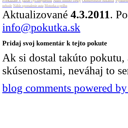
Prekážaie v jazde rýchlejšiemu
Auto mimo cesty
Odmietnutie fúkania
Vyraden
nehode
Náhle spomalenie auta
Motorka a prilba
Aktualizované
4.3.2011
. P
info@pokutka.sk
Pridaj svoj komentár k tejto pokute
Ak si dostal takúto pokutu, 
skúsenostami, neváhaj to s
blog comments powered b